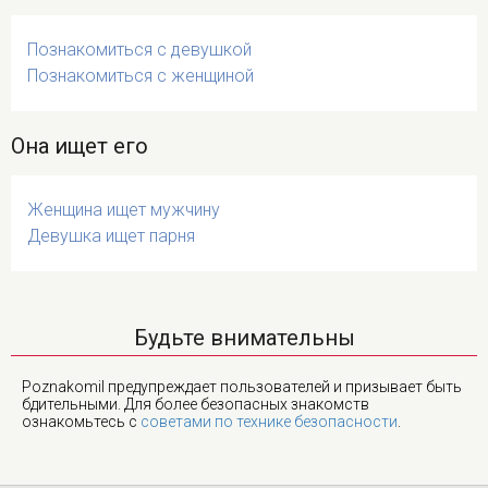
Познакомиться с девушкой
Познакомиться с женщиной
Она ищет его
Женщина ищет мужчину
Девушка ищет парня
Будьте внимательны
Poznakomil предупреждает пользователей и призывает быть
бдительными. Для более безопасных знакомств
ознакомьтесь с
советами по технике безопасности
.