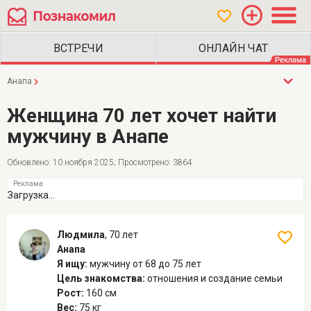
Анапа
Женщина 70 лет хочет найти
мужчину в Анапе
Обновлено: 10 ноября 2025; Просмотрено: 3864
Загрузка...
Людмила
,
70 лет
Анапа
Я ищу:
мужчину
от 68 до 75 лет
Цель знакомства:
отношения и создание семьи
Рост:
160 см
Вес:
75 кг