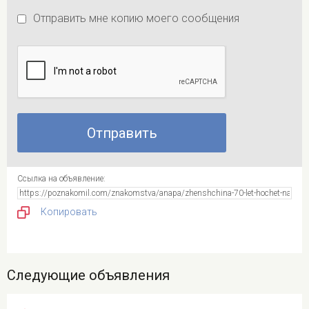
Отправить мне копию моего сообщения
Ссылка на объявление:
Копировать
Следующие объявления