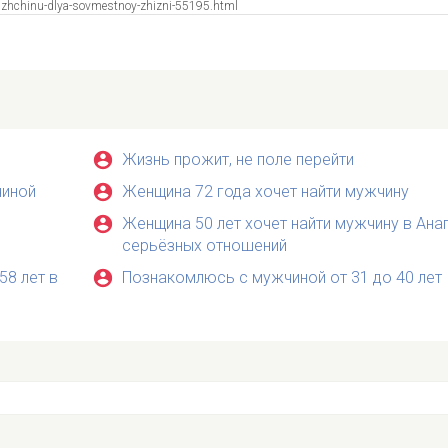
Жизнь прожит, не поле перейти
чиной
Женщина 72 года хочет найти мужчину
Женщина 50 лет хочет найти мужчину в Ана
серьёзных отношений
58 лет в
Познакомлюсь с мужчиной от 31 до 40 лет