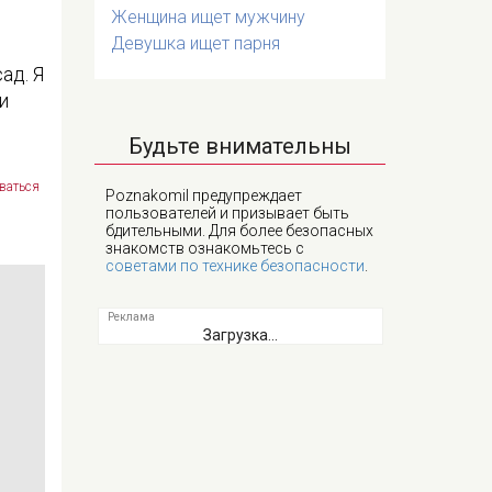
Женщина ищет мужчину
Девушка ищет парня
ад. Я
и
Будьте внимательны
ваться
Poznakomil предупреждает
пользователей и призывает быть
бдительными. Для более безопасных
знакомств ознакомьтесь с
советами по технике безопасности
.
Загрузка...