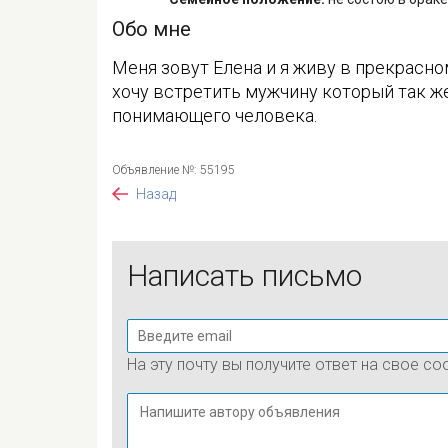
Обо мне
Меня зовут Елена и я живу в прекрасно
хочу встретить мужчину который так ж
понимающего человека.
Объявление №: 55195
Назад
Написать письмо
На эту почту вы получите ответ на свое с